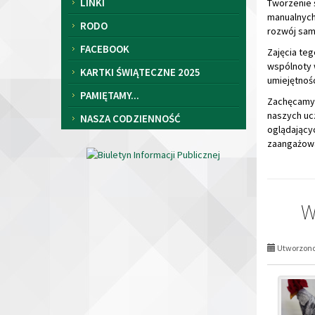
umiejętnośc
PAMIĘTAMY...
Zachęcamy 
naszych uc
NASZA CODZIENNOŚĆ
oglądającyc
zaangażowa
W
Utworzono 