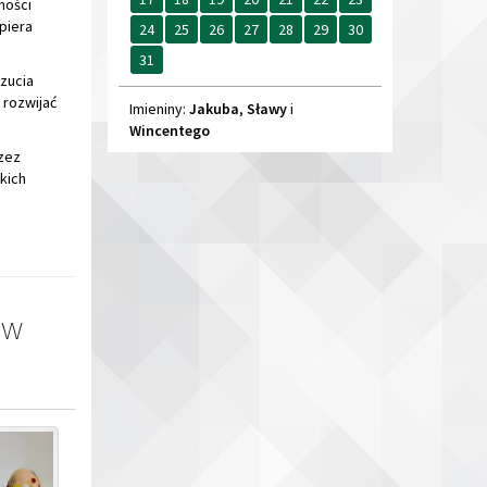
Wincentego
zez
kich
ów