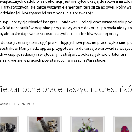
i, ale także daje wiele radości i satysfakcji z efektów własnej pracy.
do obejrzenia galerii zdjęć prezentujących świąteczne prace wykonane pr
zestników. Mamy nadzieję, że przygotowane dekoracje wprowadzą wszyst
h w ciepły, radosny i świąteczny nastrój oraz pokażą, jak wiele talentu i
nia kryje się w pracach powstających w naszym Warsztacie.
ielkanocne prace naszych uczestnik
dnia 16.03.2026, 09:33