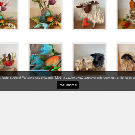
osprawnych i Starszych
 lepiej spełniał Państwa oczekiwania. Można zablokować zapisywanie cookies, zmieniając u
Rozumiem ×