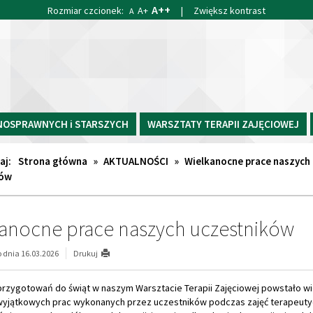
A++
Rozmiar czcionek:
A+
|
Zwiększ kontrast
A
NOSPRAWNYCH i STARSZYCH
WARSZTATY TERAPII ZAJĘCIOWEJ
aj:
Strona główna
»
AKTUALNOŚCI
»
Wielkanocne prace naszych
ków
anocne prace naszych uczestników
dnia 16.03.2026
Drukuj
przygotowań do świąt w naszym Warsztacie Terapii Zajęciowej powstało wi
 wyjątkowych prac wykonanych przez uczestników podczas zajęć terapeuty
wiątecznych ozdób oraz dekoracji jest nie tylko okazją do rozwijania zdol
i artystycznych, ale także ważnym elementem terapii zajęciowej, który ws
odzielności, kreatywności oraz poczucia sprawczości.
o typu sprzyjają również integracji, budowaniu relacji oraz wzmacnianiu po
wśród uczestników. Wspólne przygotowywanie dekoracji pozwala nie tylko