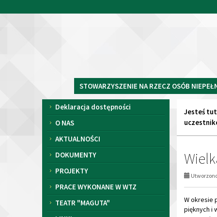
Przejdź
Przejdź
do
do
głównej
wyszukiwarki
Stowarzyszenie
treści
STOWARZYSZENIE NA RZECZ OSÓB NIEPEŁ
na
Rzecz
Menu
Deklaracja dostępności
Osób
Jesteś tut
Niepełnosprawnych
uczestni
O NAS
i
AKTUALNOŚCI
Starszych
Wielk
DOKUMENTY
PROJEKTY
Utworzono 
PRACE WYKONANE W WTZ
W okresie 
TEATR "MAGUTA"
pięknych i
LINKI
Tworzenie ś
manualnych 
RODO
rozwój sam
FACEBOOK
Zajęcia teg
wspólnoty 
KARTKI ŚWIĄTECZNE 2025