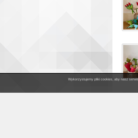
Copyright © 2026 Stowarzyszenie na Rzecz Osób Niepełn
Wykorzystujemy pliki cookies, aby nasz serwis
Projekt i realizacja:
Interefekt