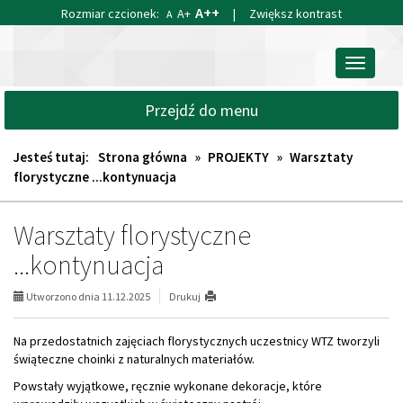
Przejdź
Przejdź
A++
Rozmiar czcionek:
A+
|
Zwiększ kontrast
A
do
do
głównej
wyszukiwarki
Stowarzyszenie
treści
Przełącz
na
nawigacj
Rzecz
Przejdź do menu
Osób
Niepełnosprawnych
i
Jesteś tutaj:
Strona główna
»
PROJEKTY
»
Warsztaty
Starszych
florystyczne ...kontynuacja
Warsztaty florystyczne
...kontynuacja
Utworzono dnia 11.12.2025
Drukuj
Na przedostatnich zajęciach florystycznych uczestnicy WTZ tworzyli
świąteczne choinki z naturalnych materiałów.
Powstały wyjątkowe, ręcznie wykonane dekoracje, które