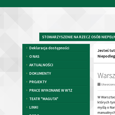
Przejdź
Przejdź
do
do
głównej
wyszukiwarki
Stowarzyszenie
treści
STOWARZYSZENIE NA RZECZ OSÓB NIEPEŁ
na
Rzecz
Menu
Deklaracja dostępności
Osób
Jesteś tut
Niepełnosprawnych
Niepodleg
O NAS
i
AKTUALNOŚCI
Starszych
Warsz
DOKUMENTY
PROJEKTY
Utworzono 
PRACE WYKONANE W WTZ
W Warsztaci
TEATR "MAGUTA"
których ty
LINKI
myślą o Nar
manualnych 
RODO
Uczestnicy,
FACEBOOK
kompozycje
bukiet pow
KARTKI ŚWIĄTECZNE 2025