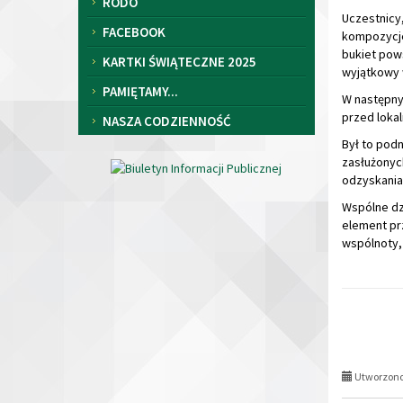
wyjątkowy 
PAMIĘTAMY...
W następny
przed loka
NASZA CODZIENNOŚĆ
Był to pod
zasłużonych
odzyskania 
Wspólne dz
element pr
wspólnoty,
Utworzono 