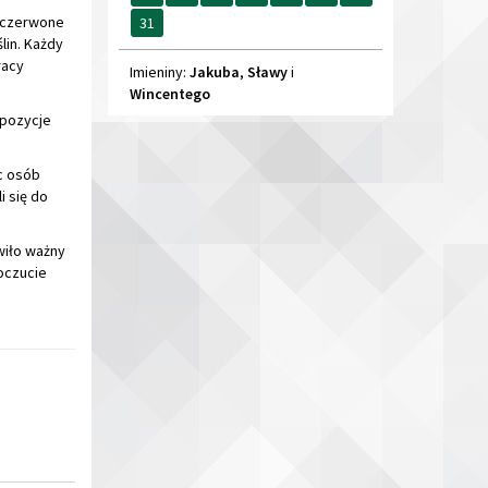
Wincentego
mpozycje
c osób
i się do
wiło ważny
oczucie