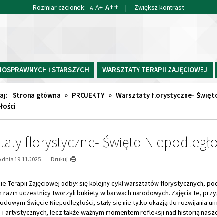
A++
Rozmiar czcionek:
A+
|
Zwiększ kontrast
A
NOSPRAWNYCH i STARSZYCH
WARSZTATY TERAPII ZAJĘCIOWEJ
aj:
Strona główna
»
PROJEKTY
»
Warsztaty florystyczne- Święt
łości
taty florystyczne- Święto Niepodległo
dnia 19.11.2025
Drukuj
e Terapii Zajęciowej odbył się kolejny cykl warsztatów florystycznych, po
m razm uczestnicy tworzyli bukiety w barwach narodowych. Zajęcia te, prz
odowym Święcie Niepodległości, stały się nie tylko okazją do rozwijania um
i artystycznych, lecz także ważnym momentem refleksji nad historią nasze
 pracując "pod okiem" Pani Moniki - instruktorki florystcznej, tworzyli biał
 kwiatowe, dbając o estetykę, staranne wykonanie i odpowiedni dobór roś
stawał z dużym zaangażowaniem, a jego symboliczny charakter nadawał p